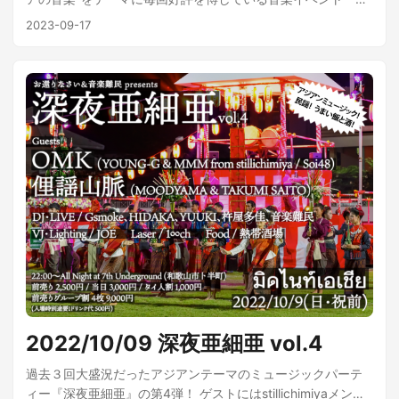
「ヘリコプター・レコード」を主宰し韓国インディーシーン
夜亜細亜」が5回目の開催！ 毎度おなじみ最先端のアジアの
2023-09-17
では欠かせないオーガナイザーであるPark Daham（パク・ダ
アンダーグラウンド文化をdig（発掘）し続けるOMKと、ダン
ハム）のDJ名義、実験音楽からポップスまでを新旧問わなな
ス大国インドで修行！DJカレーがゲスト！ 2023/9/17(日・祝
いジャンルレスな選曲が魅力なDJ YESYES。 まさにADMを体
前日) 22:00〜 会場：7th underground (和歌山市卜半町) 前売
現する4人のDJ達が揃って、日本の現場でリンクできる貴重
¥3,000 / 当日 ¥3,500 グループ割 4枚 10,000円 ゲスト :
な体験となることは間違いない。 OMKが提唱するADM ≠
OMK(YOUNG-G from stillichimiya、MMM from
EDM “ASIAN DANCE MUSIC” その国、その街のリディムとス
stillichimiya、Soi48) / DJ カレー DJ/LIVE : HIDAKA / YUUKI /
トーリーが凝縮された、リアルな音楽を3都市3様でお楽しみ
ไวโอเล็ต / MIYA / DAISUKE / JOE VJ/Lighting : JOE / VioLet
下さい！ツアーに合わせての音源リリースも予定されていま
Food : sei curry Cashier : みゃんまー and more…! DJ カレー
す。 Profile ...
インド・デリーに半年居住していた経験を活かし、インド産
EDMを中心に、DJパーティー「Soi48」内で活動中。普段は
某音楽レーベルで働く限界社会人。OMK志願兵。 OMK (ワン
メコン) stillichimiyaのYOUNG-G、MMM、DJユニットSoi48
による、アジアの地下ヒップホップ・シーンからクラブ、ロ
ーカルなディスコまで潜入調査し、インターネットの世界で
はわからない現地体験をグルーヴに落とし込むDJ集団。タイ
のサイヨー、ベトナムのビナハウスを代表としたアジア産ベ
2022/10/09 深夜亜細亜 vol.4
ースミュージック=ADM、最先端ヒップホップ、レゲエからレ
コードに刻み込まれた歌謡曲、民謡までジャンル、フォーマ
過去３回大盛況だったアジアンテーマのミュージックパーテ
ットを問わずプレイするのがモットー。そのスタイルにアジ
ィー『深夜亜細亜』の第4弾！ ゲストにはstillichimiyaメンバ