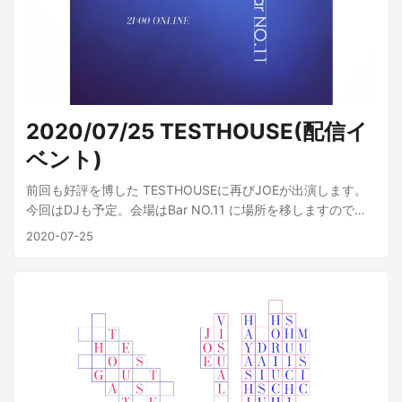
頭」 「葛西おしゃらく保存会、他/おしゃらく」 ロンドンの
インターネットラジオNTS LIVEに日本民謡だけで構成された
MIXを提供 農民ダイナマイト（山梨県）、大和町八幡神社大
盆踊り会（東京）など各地のパーティーにDJで参加 NHKラジ
オ第一放送「らじるラボ」出演 NHK仙台放送局 「民謡をど
うぞ」出演 TBSラジオ 「アフター6ジャンクション」出演
BOIDマガジン連載「俚謡山脈の民謡を訪ねて」 NHK FM「DJ
2020/07/25 TESTHOUSE(配信イ
俚謡山脈の民謡沼めぐり」パーソナリティ OMK (ワンメコン)
ベント)
stillichimiyaのYOUNG-G、MMM、DJユニットSoi48を中心に
アジアの地下ヒップホップ・シーンからクラブ、ローカルな
前回も好評を博した TESTHOUSEに再びJOEが出演します。
ディスコまで潜入調査し、インターネットの世界ではわから
今回はDJも予定。会場はBar NO.11 に場所を移しますので、
ない音楽、危険な現場、ゴシップ、レコード、カルチャーを
これる方は現地でも。 今回もTwitchから配信しますので、見
2020-07-25
ディグ&DJするプロジェクト。モットーは"論より現場"。空族
てくれる方は是非事前にTwitchアプリのインストールをお願
の映画『バンコクナイツ』公開後、タイ人ラッパーJUUが最
いします。 配信URL：
高顧問となる。思想と取材方法に賛同する現地アーティスト
https://www.twitch.tv/testhouse_wakayama 2020/07/25
も多く、アジア各国でリンクが深まり2022年初の機関紙
(土) 21:00〜 MUSIC / VISUALS SHUICHIRO HORIUCHI JOE
『OMK#001』を発刊。 SNS上のうわべだけのコマーシャル
KAREN
と異なる"リアルで質の高い"情報と選曲は大きな話題を呼び
『STUDIO VOICE : Flood of Sounds from Asia-そこで生まれ
る音楽-』やTBSラジオ「アフター６ジャンクション」で特集
されることに。ワンメコン・ミーティング、アジアのローカ