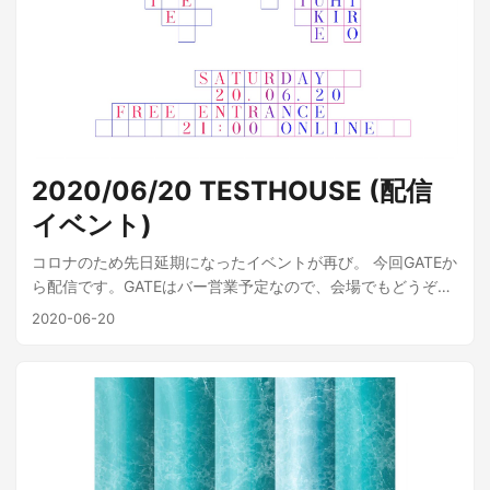
ルダンスをプレイする「ADM1317」渋谷WWWβなどDJイベ
ントを不定期開催中。 ...
2020/06/20 TESTHOUSE (配信
イベント)
コロナのため先日延期になったイベントが再び。 今回GATEか
ら配信です。GATEはバー営業予定なので、会場でもどうぞ。
DAISUKEがDJで、Joeが配信サポートで参加します。 配信は
2020-06-20
Twitchで行います。コメントなどするにはアカウント作成が
必要なので、よろしければ事前にアプリのインストール＆ア
カウントの準備をお願いします。 配信URL：
https://www.twitch.tv/testhouse_wakayama
TESTHOUSE2020/06/20 21:00〜 ONLINE from GATE
WAKAYAMA HOST : Shuichiro Horiuchi DJ : Daisuke Hayashi
Visuals, Technical Support : Joe Mio