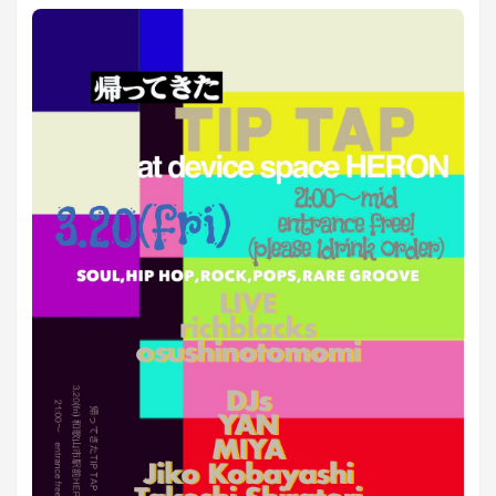
https://www.twitch.tv/testhouse0424 [testhouse0424のラ
イブビデオをwww.twitch.tvから視聴する]
(https://www.twitch.tv/testhouse0424?
tt_content=text_link&tt_medium=live_embed)