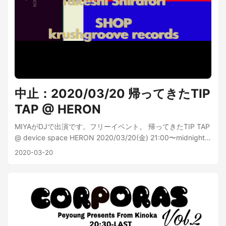
中止：2020/03/20 帰ってきたTIP
TAP @ HERON
MIYAがDJで出演です。フリーイベント。 帰ってきたTIP TAP
@ device space HERON 2020/03/20(金) 21:00〜midnight
入場無料 LIVE richblacks お寿司のともみ DJs YAN MIYA
2020-03-20
Jiko Kobayashi Takeshi Shiratori SHOP krushgroove
records