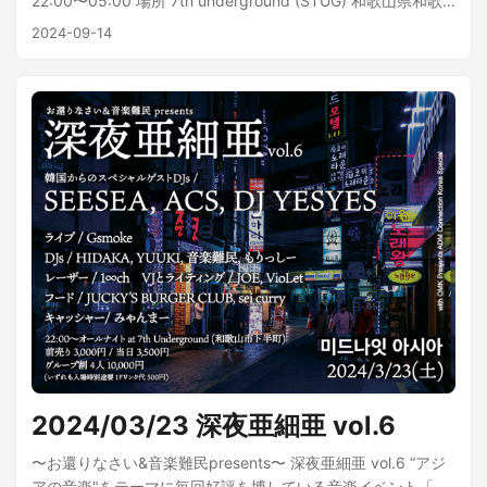
22:00〜05:00 場所 7th underground (STUG) 和歌山県和歌
イ、ラオスのメコン河周辺の音楽家のもとで修行し身につけ
山市卜半町36 和歌山ニット会館 B1F 料金 入場チケット：
2024-09-14
た本場仕込みの祝宴グルーヴを、タイから直輸入した現地と
3,000円 グループ割チケット（4名、前売り限定）：10,000
同じ220Vの移動式サウンドシステムで完全再現する。東京を
円 別途ワンドリンク代：600円 出演 Milk Talk Seiho お寿司
拠点にライブハウスや屋外フェス、公園やレストランで活動
のともみ SUE & GIVENCHY’s CATZ MIYA DAISUKE JOE Milk
中。2018年に初のフル・アルバム『Samurai Mekong
Talk ニューヨークで生まれたMilk Talkは、アメリカ出身で関
Activity』をPヴァインよりリリース。2019年 FUJI ROCK
西在住のマルチ楽器奏者Hair Kidと、東京在住のヴォーカリス
FESTIVAL'19出演。CM等にも楽曲提供を行う。また2022年よ
トで映像監督のQ.iのデュオです。彼らの音楽は、シンセを駆
り新たに製作したグラントスタック型サウンドシステム
使したディスコと、繊細でインティメイトな日本語のヴォー
『MMP220』を使用した活動も行っている。 ...
カルをアナログ色に染め上げブレンドしているユニークなエ
レクトロファンクです。 Seiho 大阪出身の電子音楽家、プロ
デューサー/DJ。おでん屋「そのとうり」、和菓子屋「かんた
んなゆめ」プロデューサー。LUCKYME®(UK)、LEAVING
RECORDS(US)からもリリースを行う一方、ポップ・デュオ
「Sugar’s Campaign」のメンバーとしても活動。その非凡で
特異、類稀な独自の音楽性が国内外エレクトロニック・ミュ
ージック・シーンにおいて常に存在感を発揮し、アートや哲
学領域にも精通するセンスには多方面からも常に注目が集ま
2024/03/23 深夜亜細亜 vol.6
っている。 お寿司のともみ 90年代生まれ宅録シンガーソング
ライター。ドリーミーな曲調のどこか懐かしいベッドルーム
〜お還りなさい&音楽難民presents〜 深夜亜細亜 vol.6 “アジ
ポップを歌う。作詞作曲からトラック作り、ミックス、マス
アの音楽"をテーマに毎回好評を博している音楽イベント「深