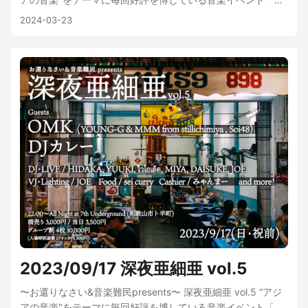
タリング、アートワークまですべて自身で手掛ける。特にこ
夜亜細亜」が6回目の開催！ 今回はOMKと共催で、韓国から
2024-03-23
だわりを持つトラック作りでは、打ち込みは行わずに生楽器
ゲストを３組迎えた最新型韓国ADMスペシャルです！福岡〜
や電子楽器をリアルタイム録音するスタイル。2024年4月発
和歌山〜東京をツアーで繋いでいきます！ 2024/3/23(土)
売の最新作5th EP「見つめてたい - Stare At You」はダウンロ
22:00〜 会場：7th underground (和歌山市卜半町) 前売
ードコード付き自作MDとしてライブ会場限定販売中。4th EP
¥3,000 / 当日 ¥3,500 グループ割 4枚 10,000円 Guest DJs :
までの楽曲はApple Music、Spotifyなどで配信中。
SEESEA, ACS, DJ YESYES LIVE : Gsmoke DJs : HIDAKA,
YUUKI, 音楽難民、もりっしー VJ & Lighting : JOE, VioLet
Laser : 1∞ch Food : JUCKY’S BURGER CLUB, sei curry
Cashier : みゃんまー SEESEA（シーシー）は韓国のローカ
ル・ダンスミュージック、“ポンチャック"とK-POPと最先端の
ハードコアダンスを融合させた独自のミックス・スタイル
で、野外フェス、BOILER ROOM SEOULに参加。 2023年に
はTECHNO GAKSULI名義で初のEP「JJAM-BBONG」をリリ
ースし、プロデューサーとして本格的な活動を開始してい
る。 今回初来日となるDJデュオ、ACS（エーシーエス）は
BPMを自由自在に操り、タイ、韓国、ベトナムなどアジアの
ダンスミュージックをスピード感のあるグルーヴでミック
2023/09/17 深夜亜細亜 vol.5
ス。自身でヴェニュー"ACS"を運営し、ポンチャック音楽にフ
ォーカスするイベント「フューチャー観光メドレー」をオー
〜お還りなさい&音楽難民presents〜 深夜亜細亜 vol.5 “アジ
ガナイズするソウル地下シーンの立役者である。 レーベル
アの音楽"をテーマに毎回好評を博している音楽イベント「深