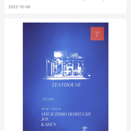
ア各国のクリエイター間で賛同者が続出し、2023年にラオス
ーYOUNG-G&MMMとSoi48による完全現場主義プロジェクト
2022-10-09
でOMK企画のイベントが開催された。発刊物にタイ最大のヒ
【OMK(YOUNG-G、MMM、Soi48)】と、日本が誇るダンス
ップホップ・メディアrap is nowに取り上げられ賛否両論とな
ミュージック"民謡"を調査発掘収集しフロアを踊らせる二人組
ったOMK#001(通称OMK新聞)がある。只今OMKに合った企
DJユニット【俚謡山脈】！今やラジオやテレビの民謡系番組
画とスポンサーを広く募集中。
に引っ張りだこの俚謡山脈は和歌山初ステージ、要注目で
す。 お還りなさい×音楽難民 presents 「深夜亜細亜 vol.4」
日時：2022/10/9(日・祝前日) 22:00〜 会場：7th
underground 和歌山市卜半町36 和歌山ニット会館ビルB1F
料金： 前売予約 ¥2,500 当日券 ¥3,000 （全て別途要1ドリン
ク代） 出演（予定）： Guest / OMK（YOUNG-G from
stillichimiya、MMM from stillichimiya、Soi48）、俚謡山脈
DJs・LIVE / Gsmoke、HIDAKA、YUUKI、杵屋多佳 VJ・
Lighting / JOE Laser / 1∞ch Food / 熱帯酒場 俚謡山脈 (Riyo
Mountains) （ムード山+TAKUMI SAITO） 世界各国の音楽が
プレイされるDJ パーティ「Soi48」内で活動する日本民謡を
愛する2人組DJユニット。日本各地の民謡を収集/リサーチ
し、DJプレイしたりCDやレコードの再発を手掛けたりしてい
ます。 MIXシリーズ「俚謡山脈 MIX VOL.1」～「VOL.5」
CD/レコード監修 「田中重雄宮司/弓神楽」 「境石投げ踊り保
存会/境石投げ踊り」 「木崎音頭保存会/クラーク内藤/木崎音