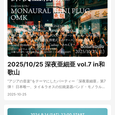
2025/10/25 深夜亜細亜 vol.7 in和
歌山
“アジアの音楽"をテーマにしたパーティー「深夜亜細亜」第7
弾！ 日本唯一、タイ＆ラオスの伝統楽器バンド・モノラルミ
ニプラグが、ADM特化型・超爆低音サウンドシステム
2025-10-25
MMP220とともに再来和。 さらにアジアのアンダーグラウン
ドの最先端をdig(発掘)し深化続けるOMKもゲストに迎え、ラ
イブにDJ、電飾、得度式、ダンスにタイ飯、燗酒と何でもあ
りを詰め込んだオールナイト！ 2025/10/25(土) 21:00〜LATE