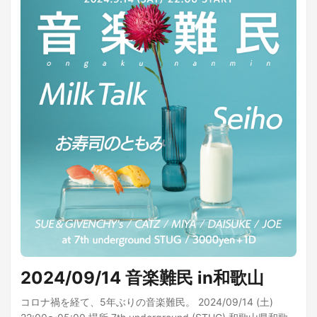
会場：メダカノイズ 〒640-8024 和歌山県和歌山市元寺町4
丁目5 黒岩ビル 5F 入場 ¥3,000 前売り限定4人割 ¥10,000 メ
コン割 ¥1,000（メコン河流域出身者限定、要ID） Guest Live
& DJs / MONAURAL MINI PLUG, OMK DJs / YUUKI, KENTO,
SUE&GIVENCHY’s, JOE with กไก่ Dancers, MIYA, DAISUKE,
もりっしー VJ&Lighting / JOE, VioLet FOOD / チャーンエク
スプレス（from 橿原） Sound System / MMP220 ゲスト僧侶
（得度式ショーケース） / 中谷一陽 燗番 / もりっしー
Cashier / みゃんまー OMK OMKは、stillichimiyaのYOUNG-G
とMMM、そしてDJユニットSoi48によって立ち上げられたプ
ロジェクト。「理論より現場」をモットーに、これまで見過
ごされてきたアジアのローカル・ダンスミュージック文化＝
ADM（Asian Dance Music）を、現場に深く入り込んでリサ
ーチし続けています。その後、Monaural Mini Plug、Lucas
Aoki、RICH & BUSYといったメンバーも加わり、活動はさら
に広がりました。調査で得られた知見は、パーティー、ラジ
オ番組、出版物、ミーティング、音源リリースなどを通して
2024/09/14 音楽難民 in和歌山
発信され、国境を越えたADMネットワークを形成中。
Monaural mini plug タイの祝い事に欠かせない爆音BGMを演
コロナ禍を経て、5年ぶりの音楽難民。 2024/09/14 (土)
奏する、日本唯一のピン・ケーン・プラユック・バンド。タ