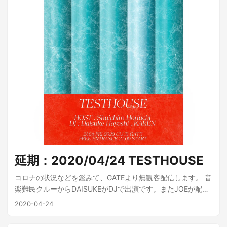
延期：2020/04/24 TESTHOUSE
コロナの状況などを鑑みて、GATEより無観客配信します。 音
楽難民クルーからDAISUKEがDJで出演です。またJOEが配信
周りのテクニカルサポートを行います。 2020/04/24 21:00〜
2020-04-24
HOST: Shuichiro Horiuchi DJ : Daisuke Hayashi, KAREN
Technical Support: JOE 配信URL：