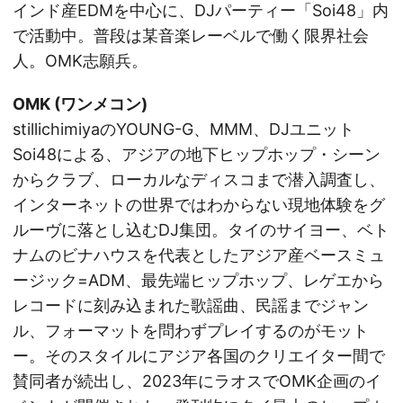
インド産EDMを中心に、DJパーティー「Soi48」内
で活動中。普段は某音楽レーベルで働く限界社会
人。OMK志願兵。
OMK (ワンメコン)
stillichimiyaのYOUNG-G、MMM、DJユニット
Soi48による、アジアの地下ヒップホップ・シーン
からクラブ、ローカルなディスコまで潜入調査し、
インターネットの世界ではわからない現地体験をグ
ルーヴに落とし込むDJ集団。タイのサイヨー、ベト
ナムのビナハウスを代表としたアジア産ベースミュ
ージック=ADM、最先端ヒップホップ、レゲエから
レコードに刻み込まれた歌謡曲、民謡までジャン
ル、フォーマットを問わずプレイするのがモット
ー。そのスタイルにアジア各国のクリエイター間で
賛同者が続出し、2023年にラオスでOMK企画のイ